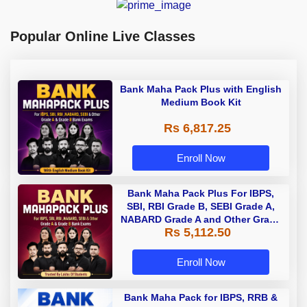
Popular Online Live Classes
Bank Maha Pack Plus with English
Medium Book Kit
Rs 6,817.25
Enroll Now
Bank Maha Pack Plus For IBPS,
SBI, RBI Grade B, SEBI Grade A,
NABARD Grade A and Other Grade
Rs 5,112.50
A & Grade B Bank Exams
Enroll Now
Bank Maha Pack for IBPS, RRB &