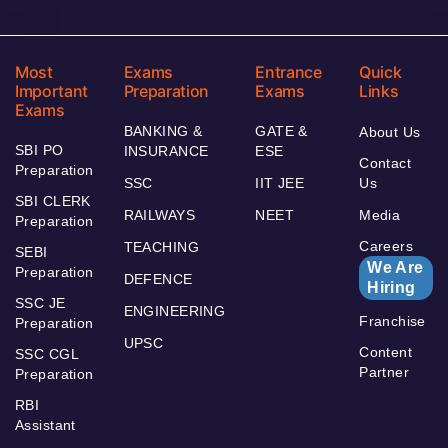
Most
Exams
Entrance
Quick
Important
Preparation
Exams
Links
Exams
BANKING &
GATE &
About Us
SBI PO
INSURANCE
ESE
Contact
Preparation
SSC
IIT JEE
Us
SBI CLERK
RAILWAYS
NEET
Media
Preparation
Careers
TEACHING
SEBI
We Are
Preparation
DEFENCE
Hiring
SSC JE
ENGINEERING
Franchise
Preparation
UPSC
Content
SSC CGL
Partner
Preparation
RBI
Assistant