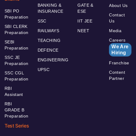
BANKING &
GATE &
About Us
SBI PO
INSURANCE
ESE
Contact
Preparation
SSC
IIT JEE
Us
SBI CLERK
RAILWAYS
NEET
Media
Preparation
Careers
TEACHING
SEBI
We Are
Preparation
DEFENCE
Hiring
SSC JE
ENGINEERING
Franchise
Preparation
UPSC
Content
SSC CGL
Partner
Preparation
RBI
Assistant
RBI
GRADE B
Preparation
Test Series