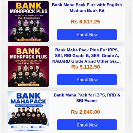
Bank Maha Pack Plus with English
Medium Book Kit
Rs 6,817.25
Enroll Now
Bank Maha Pack Plus For IBPS,
SBI, RBI Grade B, SEBI Grade A,
NABARD Grade A and Other Grade
Rs 5,112.50
A & Grade B Bank Exams
Enroll Now
Bank Maha Pack for IBPS, RRB &
SBI Exams
Rs 2,840.00
Enroll Now