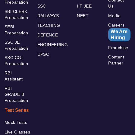
Preparation
SSC
IIT JEE
Us
SBI CLERK
RAILWAYS
NEET
Media
Preparation
Careers
TEACHING
SEBI
We Are
Preparation
DEFENCE
Hiring
SSC JE
ENGINEERING
Franchise
Preparation
UPSC
Content
SSC CGL
Partner
Preparation
RBI
Assistant
RBI
GRADE B
Preparation
Test Series
Mock Tests
Live Classes