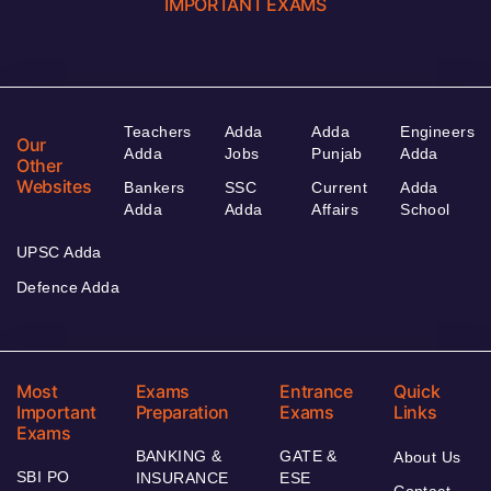
IMPORTANT EXAMS
Teachers
Adda
Adda
Engineers
Our
Adda
Jobs
Punjab
Adda
Other
Websites
Bankers
SSC
Current
Adda
Adda
Adda
Affairs
School
UPSC Adda
Defence Adda
Most
Exams
Entrance
Quick
Important
Preparation
Exams
Links
Exams
BANKING &
GATE &
About Us
SBI PO
INSURANCE
ESE
Contact