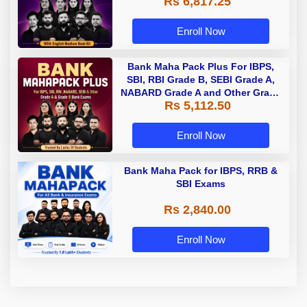
Rs 6,817.25
Enroll Now
Bank Maha Pack Plus For IBPS,
SBI, RBI Grade B, SEBI Grade A,
NABARD Grade A and Other Grade
Rs 5,112.50
A & Grade B Bank Exams
Enroll Now
Bank Maha Pack for IBPS, RRB &
SBI Exams
Rs 2,840.00
Enroll Now