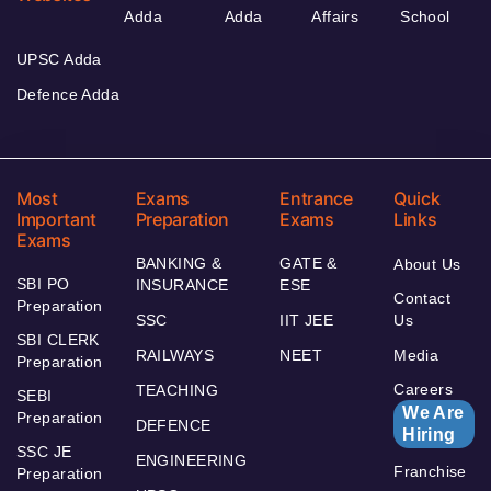
Adda
Adda
Affairs
School
UPSC Adda
Defence Adda
Most
Exams
Entrance
Quick
Important
Preparation
Exams
Links
Exams
BANKING &
GATE &
About Us
SBI PO
INSURANCE
ESE
Contact
Preparation
SSC
IIT JEE
Us
SBI CLERK
RAILWAYS
NEET
Media
Preparation
Careers
TEACHING
SEBI
We Are
Preparation
DEFENCE
Hiring
SSC JE
ENGINEERING
Franchise
Preparation