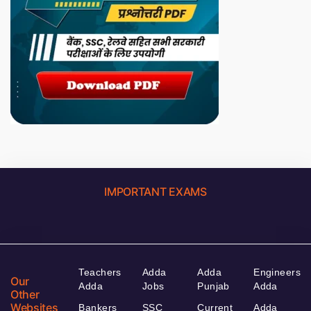
IMPORTANT EXAMS
Teachers
Adda
Adda
Engineers
Our
Adda
Jobs
Punjab
Adda
Other
Websites
Bankers
SSC
Current
Adda