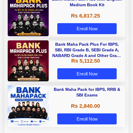
Medium Book Kit
Rs 6,817.25
Enroll Now
Bank Maha Pack Plus For IBPS,
SBI, RBI Grade B, SEBI Grade A,
NABARD Grade A and Other Grade
Rs 5,112.50
A & Grade B Bank Exams
Enroll Now
Bank Maha Pack for IBPS, RRB &
SBI Exams
Rs 2,840.00
Enroll Now