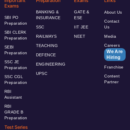
Important
Preparation
Exams
Links
Exams
BANKING &
GATE &
About Us
SBI PO
INSURANCE
ESE
Contact
Preparation
SSC
IIT JEE
Us
SBI CLERK
RAILWAYS
NEET
Media
Preparation
Careers
TEACHING
SEBI
We Are
Preparation
DEFENCE
Hiring
SSC JE
ENGINEERING
Franchise
Preparation
UPSC
Content
SSC CGL
Partner
Preparation
RBI
Assistant
RBI
GRADE B
Preparation
Test Series