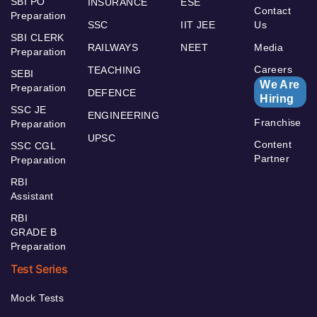
SBI PO
INSURANCE
ESE
Contact
Preparation
SSC
IIT JEE
Us
SBI CLERK
RAILWAYS
NEET
Media
Preparation
Careers
TEACHING
SEBI
We Are
Preparation
DEFENCE
Hiring
SSC JE
ENGINEERING
Franchise
Preparation
UPSC
Content
SSC CGL
Partner
Preparation
RBI
Assistant
RBI
GRADE B
Preparation
Test Series
Mock Tests