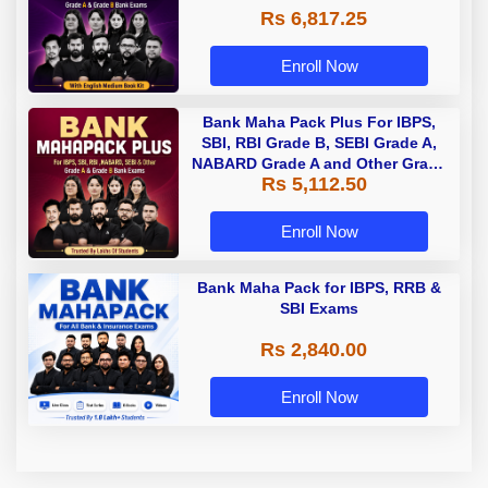
Rs 6,817.25
Enroll Now
Bank Maha Pack Plus For IBPS,
SBI, RBI Grade B, SEBI Grade A,
NABARD Grade A and Other Grade
Rs 5,112.50
A & Grade B Bank Exams
Enroll Now
Bank Maha Pack for IBPS, RRB &
SBI Exams
Rs 2,840.00
Enroll Now