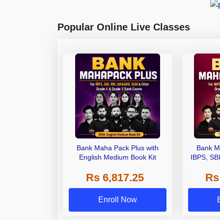
Popular Online Live Classes
Bank Maha Pack Plus with
Bank M
English Medium Book Kit
IBPS, SB
Grade A,
Rs 6,817.25
Rs
Other Gra
Enroll Now