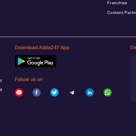
Franchise
Content Partn
Download Adda247 App
Di
Follow us on
f
it