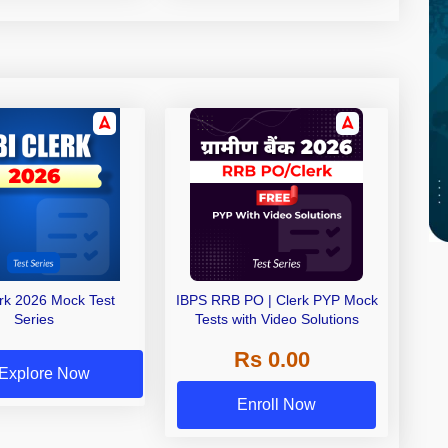
erk 2026 Mock Test
IBPS RRB PO | Clerk PYP Mock
Series
Tests with Video Solutions
Rs 0.00
Explore Now
Enroll Now