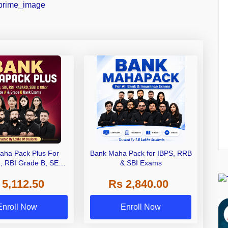
aha Pack Plus For
Bank Maha Pack for IBPS, RRB
I, RBI Grade B, SEBI
& SBI Exams
 NABARD Grade A and
 5,112.50
Rs 2,840.00
de A & Grade B Bank
Exams
Enroll Now
Enroll Now