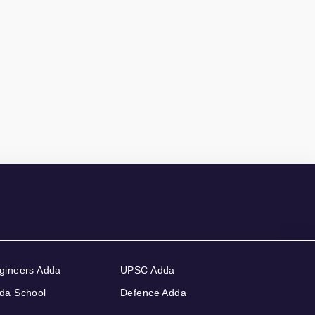
gineers Adda
UPSC Adda
da School
Defence Adda