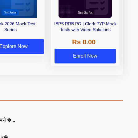
erk 2026 Mock Test
IBPS RRB PO | Clerk PYP Mock
Series
Tests with Video Solutions
Rs 0.00
Explore Now
Enroll Now
बसे �...
ँ ह�...