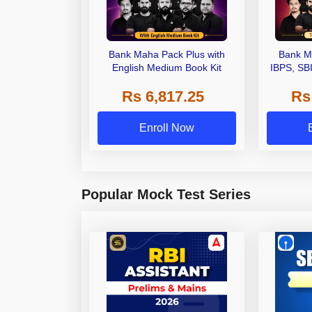
Bank Maha Pack Plus with
Bank M
English Medium Book Kit
IBPS, SB
Grade A,
Rs 6,817.25
Rs
Other Gra
Enroll Now
Popular Mock Test Series