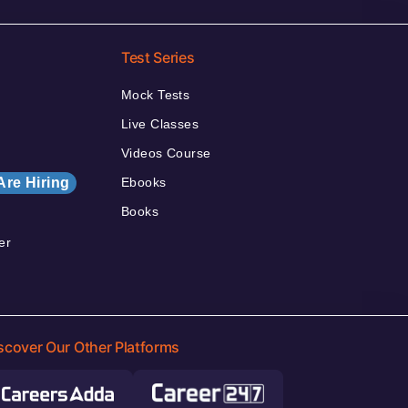
Test Series
Mock Tests
Live Classes
Videos Course
Are Hiring
Ebooks
Books
er
scover Our Other Platforms