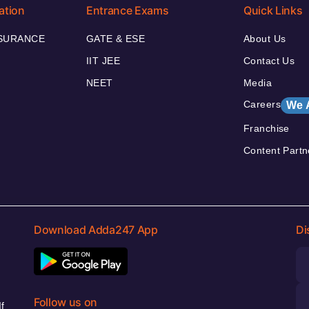
ation
Entrance Exams
Quick Links
NSURANCE
GATE & ESE
About Us
IIT JEE
Contact Us
NEET
Media
Careers
We 
Franchise
Content Partn
Download Adda247 App
Di
Follow us on
f