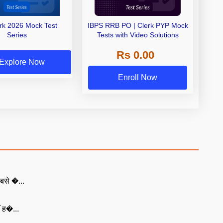
erk 2026 Mock Test
IBPS RRB PO | Clerk PYP Mock
Series
Tests with Video Solutions
Rs 0.00
Explore Now
Enroll Now
बसे �...
ँ ह�...