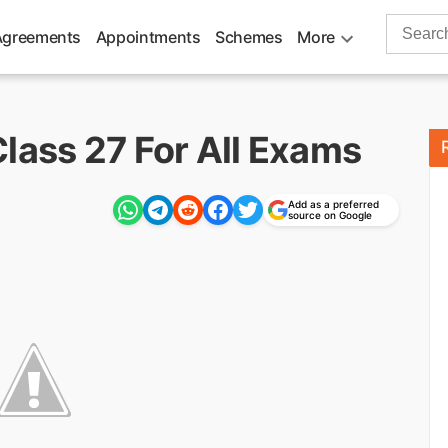
Search
Agreements
Appointments
Schemes
More
for:
lass 27 For All Exams
Add as a preferred
source on Google