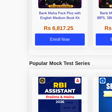
Bank Maha Pack Plus with
Bank M
English Medium Book Kit
IBPS, SB
Grade A,
Rs 6,817.25
Rs
Other Gra
Enroll Now
Popular Mock Test Series