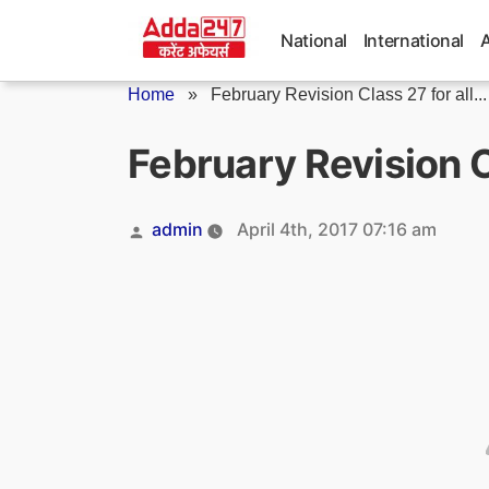
Skip
to
National
International
content
Home
»
February Revision Class 27 for all...
February Revision C
Posted
admin
April 4th, 2017 07:16 am
by