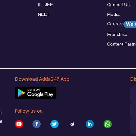
IIT JEE
Contact Us
NEET
Media
Careers
We 
Franchise
Content Partn
Download Adda247 App
Di
Follow us on
f
it