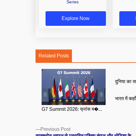
Series
Explore Now
Related Posts
दुनिया का स
भारत में कहा
G7 Summit 2026: फ्रांस म�...
Posts
Previous
Previous Post
post:
साइक्लोन अम्फन से प्रभावित पश्चिम बंगाल और ओडिशा के