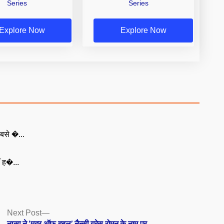
Series
Series
Explore Now
Explore Now
बसे �...
ँ ह�...
Next
Next Post
post:
नासा ने ‘मदर ऑफ हबल’ नैन्सी ग्रेस रोमन के नाम पर