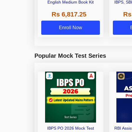
English Medium Book Kit
IBPS, SB
Grade A,
Rs 6,817.25
Rs
Other Gra
Enroll Now
Popular Mock Test Series
IBPS PO 2026 Mock Test
RBI Assi