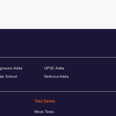
gineers Adda
UPSC Adda
da School
Defence Adda
Test Series
Mock Tests