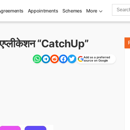
Search
Agreements
Appointments
Schemes
More
for:
ंग एप्लीकेशन “CatchUp”
Add as a preferred
source on Google