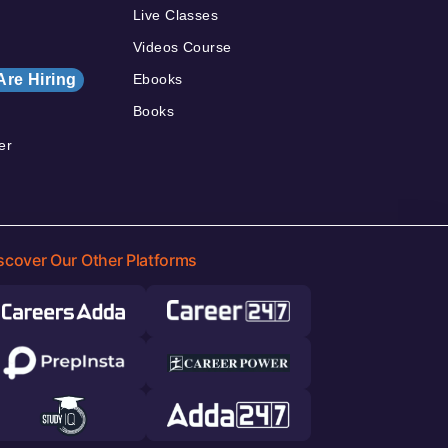
Live Classes
Videos Course
Are Hiring
Ebooks
Books
er
scover Our Other Platforms