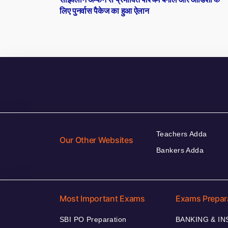
navigation
लिए पुनर्वास पैकेज का हुआ ऐलान
Teachers Adda
Our Other Websites
Bankers Adda
Most Important Exams
Exams Prepar
SBI PO Preparation
BANKING & I