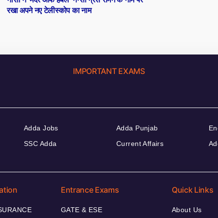
रखा अपने नए टेलीस्कोप का नाम
IMPORTANT EXAMS
Adda Jobs
Adda Punjab
En
SSC Adda
Current Affairs
Ad
ation
Entrance Exams
Quick Links
NSURANCE
GATE & ESE
About Us