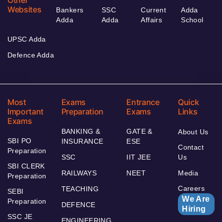
Other
Websites
Bankers
SSC
Current
Adda
Adda
Adda
Affairs
School
UPSC Adda
Defence Adda
Most
Exams
Entrance
Quick
Important
Preparation
Exams
Links
Exams
BANKING &
GATE &
About Us
SBI PO
INSURANCE
ESE
Contact
Preparation
SSC
IIT JEE
Us
SBI CLERK
RAILWAYS
NEET
Media
Preparation
Careers
TEACHING
SEBI
We Are
Preparation
DEFENCE
Hiring
SSC JE
ENGINEERING