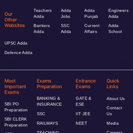
Teachers
Adda
Adda
Engineers
Our
Adda
Jobs
Punjab
Adda
Other
Websites
Bankers
SSC
Current
Adda
Adda
Adda
Affairs
School
UPSC Adda
Defence Adda
Most
Exams
Entrance
Quick
Important
Preparation
Exams
Links
Exams
BANKING &
GATE &
About Us
SBI PO
INSURANCE
ESE
Contact
Preparation
SSC
IIT JEE
Us
SBI CLERK
RAILWAYS
NEET
Media
Preparation
Careers
TEACHING