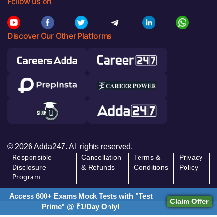
Follow us on
Discover Our Other Platforms
© 2026 Adda247. All rights reserved.
Responsible
Cancellation
Terms &
Privacy
Disclosure
& Refunds
Conditions
Policy
Program
Access 600+ Exams Mock Tests with "Test
Claim Offer
Prime" @ ₹1/Day Only!