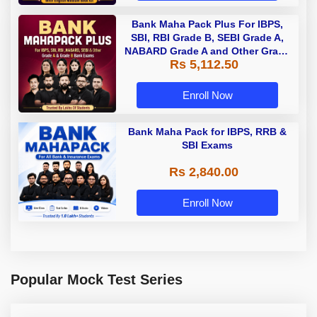
Bank Maha Pack Plus For IBPS,
SBI, RBI Grade B, SEBI Grade A,
NABARD Grade A and Other Grade
Rs 5,112.50
A & Grade B Bank Exams
Enroll Now
Bank Maha Pack for IBPS, RRB &
SBI Exams
Rs 2,840.00
Enroll Now
Popular Mock Test Series