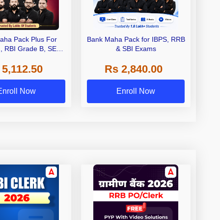
aha Pack Plus For
Bank Maha Pack for IBPS, RRB
I, RBI Grade B, SEBI
& SBI Exams
 NABARD Grade A and
 5,112.50
Rs 2,840.00
de A & Grade B Bank
Exams
Enroll Now
Enroll Now