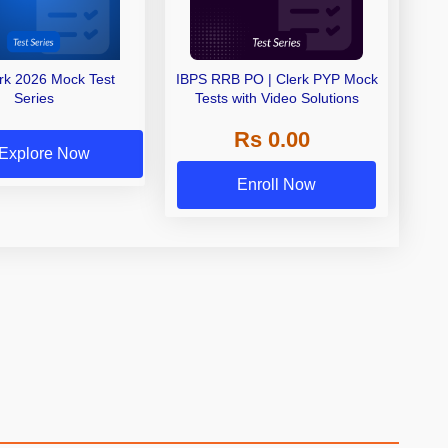
erk 2026 Mock Test
IBPS RRB PO | Clerk PYP Mock
Series
Tests with Video Solutions
Rs 0.00
Explore Now
Enroll Now