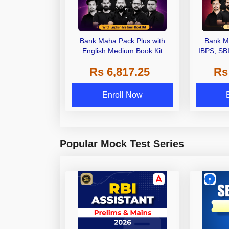
Bank Maha Pack Plus with
Bank M
English Medium Book Kit
IBPS, SB
Grade A,
Rs 6,817.25
Rs
Other Gra
Enroll Now
Popular Mock Test Series