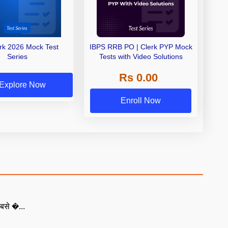
erk 2026 Mock Test
IBPS RRB PO | Clerk PYP Mock
Series
Tests with Video Solutions
Rs 0.00
Explore Now
Enroll Now
बसे �...