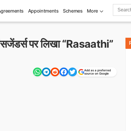
Search
Agreements
Appointments
Schemes
More
for:
्रांसजेंडर्स पर लिखा “Rasaathi”
Add as a preferred
source on Google