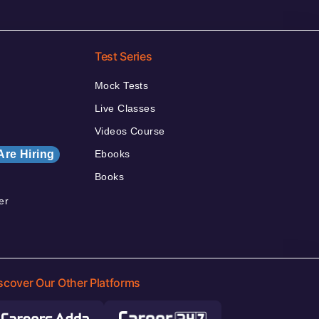
Test Series
Mock Tests
Live Classes
Videos Course
Are Hiring
Ebooks
Books
er
scover Our Other Platforms