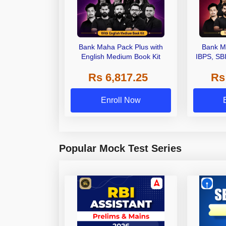
Bank Maha Pack Plus with
Bank M
English Medium Book Kit
IBPS, SB
Grade A,
Rs 6,817.25
Rs
Other Gra
Enroll Now
Popular Mock Test Series