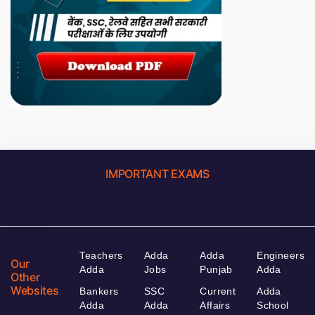
IMPORTANT EXAMS
Teachers
Adda
Adda
Engineers
Our
Adda
Jobs
Punjab
Adda
Other
Websites
Bankers
SSC
Current
Adda
Adda
Adda
Affairs
School