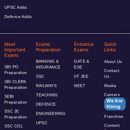
UPSC Adda
Defence Adda
Most
Exams
Entrance
Quick
Important
Preparation
Exams
Links
Exams
BANKING &
GATE &
About Us
SBI PO
INSURANCE
ESE
Contact
Preparation
SSC
IIT JEE
Us
SBI CLERK
RAILWAYS
NEET
Media
Preparation
Careers
TEACHING
SEBI
We Are
Preparation
DEFENCE
Hiring
SSC JE
ENGINEERING
Franchise
Preparation
UPSC
Content
SSC CGL