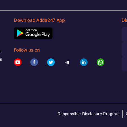
Download Adda247 App
Di
Follow us on
f
it
Responsible Disclosure Program