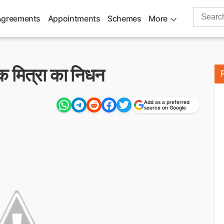
Search
Agreements
Appointments
Schemes
More
for:
ोक मित्रा का निधन
Add as a preferred
source on Google