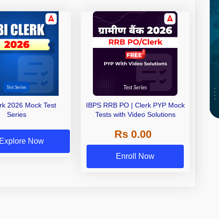
erk 2026 Mock Test
IBPS RRB PO | Clerk PYP Mock
Series
Tests with Video Solutions
Rs 0.00
Explore Now
Enroll Now