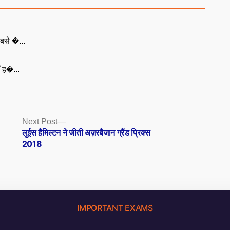
बसे �...
ँ ह�...
Next
Next Post
post:
लुईस हैमिल्टन ने जीती अज़रबैजान ग्रैंड प्रिक्स
2018
IMPORTANT EXAMS