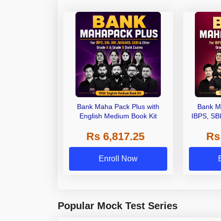
Bank Maha Pack Plus with
Bank M
English Medium Book Kit
IBPS, SB
Grade A,
Rs 6,817.25
Rs
Other Gra
Enroll Now
Popular Mock Test Series