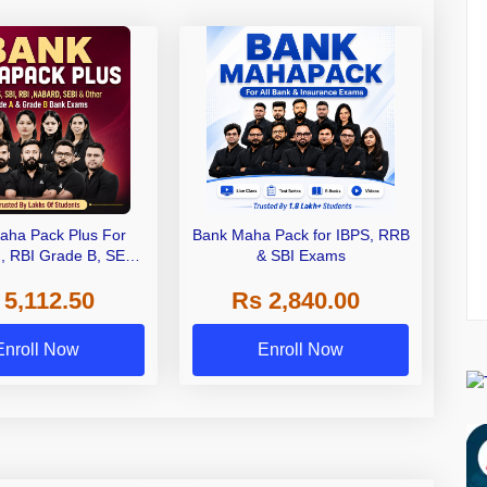
aha Pack Plus For
Bank Maha Pack for IBPS, RRB
I, RBI Grade B, SEBI
& SBI Exams
 NABARD Grade A and
 5,112.50
Rs 2,840.00
de A & Grade B Bank
Exams
Enroll Now
Enroll Now