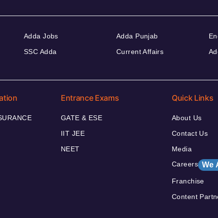
Adda Jobs
Adda Punjab
En
SSC Adda
Current Affairs
Ad
ation
Entrance Exams
Quick Links
NSURANCE
GATE & ESE
About Us
IIT JEE
Contact Us
NEET
Media
Careers
We 
Franchise
Content Partn