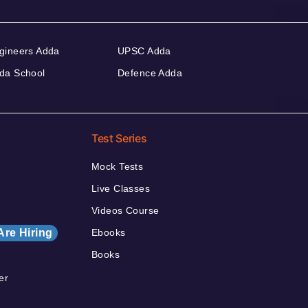
gineers Adda
UPSC Adda
da School
Defence Adda
Test Series
Mock Tests
Live Classes
Videos Course
Are Hiring
Ebooks
Books
er