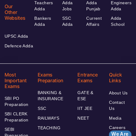
Teachers
Adda
Adda
Engineers
Our
Adda
Jobs
Punjab
Adda
Other
Websites
Bankers
SSC
Current
Adda
Adda
Adda
Affairs
School
UPSC Adda
Defence Adda
Most
Exams
Entrance
Quick
Important
Preparation
Exams
Links
Exams
BANKING &
GATE &
About Us
SBI PO
INSURANCE
ESE
Contact
Preparation
SSC
IIT JEE
Us
SBI CLERK
RAILWAYS
NEET
Media
Preparation
Careers
TEACHING
SEBI
We Are
Preparation