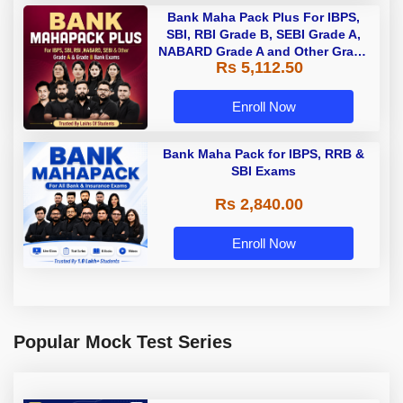
Bank Maha Pack Plus For IBPS,
SBI, RBI Grade B, SEBI Grade A,
NABARD Grade A and Other Grade
Rs 5,112.50
A & Grade B Bank Exams
Enroll Now
Bank Maha Pack for IBPS, RRB &
SBI Exams
Rs 2,840.00
Enroll Now
Popular Mock Test Series