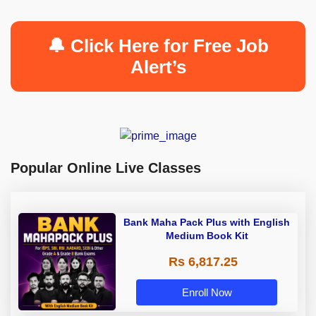
🔔 Click Here for Free Job
Alert’s
Popular Online Live Classes
Bank Maha Pack Plus with English
Medium Book Kit
Rs 6,817.25
Enroll Now