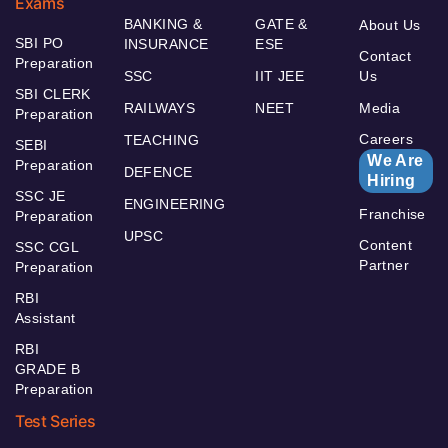
Exams
BANKING &
GATE &
About Us
SBI PO
INSURANCE
ESE
Contact
Preparation
SSC
IIT JEE
Us
SBI CLERK
RAILWAYS
NEET
Media
Preparation
Careers
TEACHING
SEBI
We Are
Preparation
DEFENCE
Hiring
SSC JE
ENGINEERING
Franchise
Preparation
UPSC
Content
SSC CGL
Partner
Preparation
RBI
Assistant
RBI
GRADE B
Preparation
Test Series