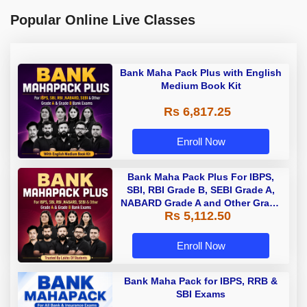
Popular Online Live Classes
Bank Maha Pack Plus with English
Medium Book Kit
Rs 6,817.25
Enroll Now
Bank Maha Pack Plus For IBPS,
SBI, RBI Grade B, SEBI Grade A,
NABARD Grade A and Other Grade
Rs 5,112.50
A & Grade B Bank Exams
Enroll Now
Bank Maha Pack for IBPS, RRB &
SBI Exams