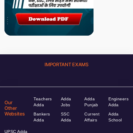
IMPORTANT EXAMS
Teachers
Adda
Adda
Engineers
Our
Adda
Jobs
Punjab
Adda
Other
Websites
Bankers
SSC
Current
Adda
Adda
Adda
Affairs
School
UPSC Adda