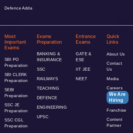
Defence Adda
Most
Exams
Entrance
Quick
Important
Preparation
Exams
Links
Exams
BANKING &
GATE &
About Us
SBI PO
INSURANCE
ESE
Contact
Preparation
SSC
IIT JEE
Us
SBI CLERK
RAILWAYS
NEET
Media
Preparation
Careers
TEACHING
SEBI
We Are
Preparation
DEFENCE
Hiring
SSC JE
ENGINEERING
Franchise
Preparation
UPSC
Content
SSC CGL
Partner
Preparation