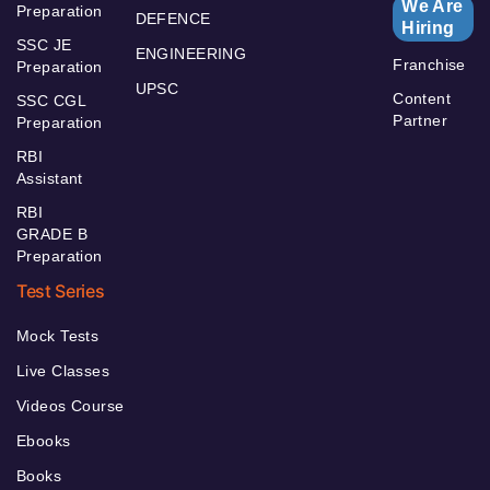
We Are
Preparation
DEFENCE
Hiring
SSC JE
ENGINEERING
Franchise
Preparation
UPSC
Content
SSC CGL
Partner
Preparation
RBI
Assistant
RBI
GRADE B
Preparation
Test Series
Mock Tests
Live Classes
Videos Course
Ebooks
Books