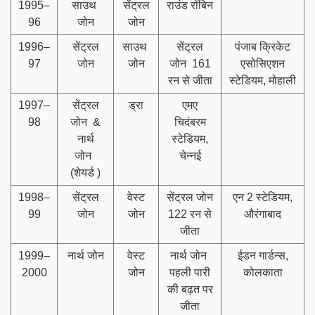
1995–
साउथ
सेंट्रल
राउंड रॉबिन
96
जोन
जोन
1996–
सेंट्रल
साउथ
सेंट्रल
पंजाब क्रिकेट
97
जोन
जोन
जोन 161
एसोसिएशन
रन से जीता
स्टेडियम, मोहाली
1997–
सेंट्रल
ड्रा
एमए
98
जोन &
चिदंबरम
नार्थ
स्टेडियम,
जोन
चेन्नई
(शेयर्ड )
1998–
सेंट्रल
वेस्ट
सेंट्रल जोन
एन 2 स्टेडियम,
99
जोन
जोन
122 रन से
औरंगाबाद
जीता
1999–
नार्थ जोन
वेस्ट
नार्थ जोन
ईडन गार्डन्स,
2000
जोन
पहली पारी
कोलकाता
की बढ़त पर
जीता