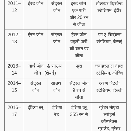
2011–
ईस्ट जोन
सेंट्रल
ईस्ट जोन
होलकर क्रिकेट
12
जोन
एक पारी
स्टेडियम, इंदौर
और 20 रन
से जीता
2012–
ईस्ट जोन
सेंट्रल
ईस्ट जोन
एम.ए. चिदंबरम
13
जोन
पहली पारी
स्टेडियम, चेन्नई
की बढ़त पर
जीता
2013–
नार्थ जोन & साउथ
ड्रा
जवाहरलाल नेहरू
14
जोन (शेयर्ड)
स्टेडियम, कोच्चि
2014–
सेंट्रल
साउथ
सेंट्रल जोन
अरुण जेटली
15
जोन
जोन
9 रन से
स्टेडियम, दिल्ली
जीता
2016–
इंडिया ब्लू
इंडिया
इंडिया ब्लू
ग्रेटर नोएडा
17
रेड
355 रन से
स्पोर्ट्स
कॉम्प्लेक्स
ग्राउंड, ग्रेटर