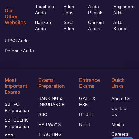
Teachers
Adda
Adda
Engineers
Our
Adda
Jobs
Punjab
Adda
Other
Websites
Bankers
SSC
Current
Adda
Adda
Adda
Affairs
School
UPSC Adda
Defence Adda
Most
Exams
Entrance
Quick
Important
Preparation
Exams
Links
Exams
BANKING &
GATE &
About Us
SBI PO
INSURANCE
ESE
Contact
Preparation
SSC
IIT JEE
Us
SBI CLERK
RAILWAYS
NEET
Media
Preparation
Careers
TEACHING
SEBI