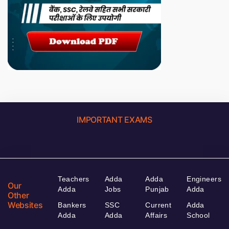
IMPORTANT EXAMS
Teachers
Adda
Adda
Engineers
Our
Adda
Jobs
Punjab
Adda
Other
Websites
Bankers
SSC
Current
Adda
Adda
Adda
Affairs
School