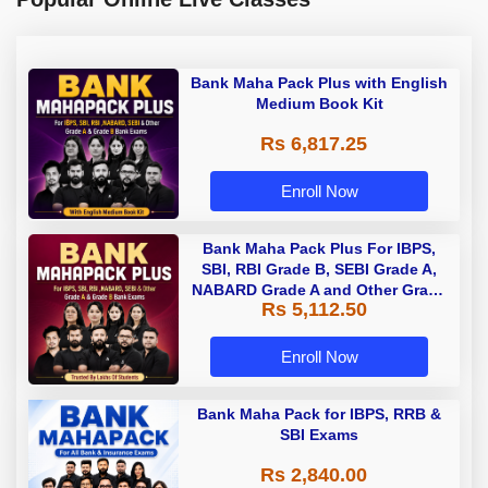
Bank Maha Pack Plus with English
Medium Book Kit
Rs 6,817.25
Enroll Now
Bank Maha Pack Plus For IBPS,
SBI, RBI Grade B, SEBI Grade A,
NABARD Grade A and Other Grade
Rs 5,112.50
A & Grade B Bank Exams
Enroll Now
Bank Maha Pack for IBPS, RRB &
SBI Exams
Rs 2,840.00