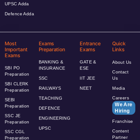
UPSC Adda
Defence Adda
Most
Exams
Entrance
Quick
Important
Preparation
Exams
Links
Exams
BANKING &
GATE &
About Us
SBI PO
INSURANCE
ESE
Contact
Preparation
SSC
IIT JEE
Us
SBI CLERK
RAILWAYS
NEET
Media
Preparation
Careers
TEACHING
SEBI
We Are
Preparation
DEFENCE
Hiring
SSC JE
ENGINEERING
Franchise
Preparation
UPSC
Content
SSC CGL
Partner
Preparation