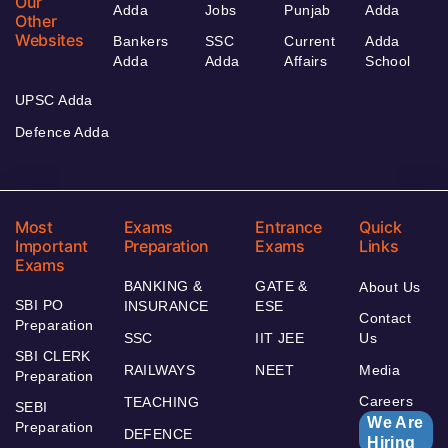
Our
Adda
Jobs
Punjab
Adda
Other
Websites
Bankers
SSC
Current
Adda
Adda
Adda
Affairs
School
UPSC Adda
Defence Adda
Most
Exams
Entrance
Quick
Important
Preparation
Exams
Links
Exams
BANKING &
GATE &
About Us
SBI PO
INSURANCE
ESE
Contact
Preparation
SSC
IIT JEE
Us
SBI CLERK
RAILWAYS
NEET
Media
Preparation
Careers
TEACHING
SEBI
We Are
Preparation
DEFENCE
Hiring