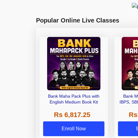
Popular Online Live Classes
Bank Maha Pack Plus with
Bank M
English Medium Book Kit
IBPS, SB
Grade A,
Rs 6,817.25
Rs
Other Gra
Enroll Now