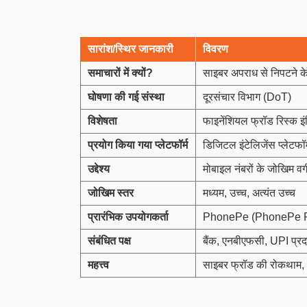
सारांश/स्थिर जानकारी
विवरण
समाचारों में क्यों
?
साइबर अपराध से निपटने के
घोषणा की गई संस्था
दूरसंचार विभाग (DoT)
विशेषता
फाइनेंशियल फ्रॉड रिस्क 
प्रयोग किया गया प्लेटफॉर्म
डिजिटल इंटेलिजेंस प्लेटफॉ
उद्देश्य
मोबाइल नंबरों के जोखिम वर
जोखिम स्तर
मध्यम, उच्च, अत्यंत उच्च
प्रारंभिक उपयोगकर्ता
PhonePe (PhonePe Prot
संबंधित पक्ष
बैंक, एनबीएफसी, UPI प्रद
महत्त्व
साइबर फ्रॉड की रोकथाम, U