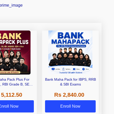
aha Pack Plus For
Bank Maha Pack for IBPS, RRB
I, RBI Grade B, SEBI
& SBI Exams
 NABARD Grade A and
 5,112.50
Rs 2,840.00
de A & Grade B Bank
Exams
Enroll Now
Enroll Now