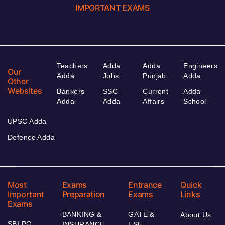
IMPORTANT EXAMS
Teachers
Adda
Adda
Engineers
Our
Adda
Jobs
Punjab
Adda
Other
Websites
Bankers
SSC
Current
Adda
Adda
Adda
Affairs
School
UPSC Adda
Defence Adda
Most
Exams
Entrance
Quick
Important
Preparation
Exams
Links
Exams
BANKING &
GATE &
About Us
SBI PO
INSURANCE
ESE