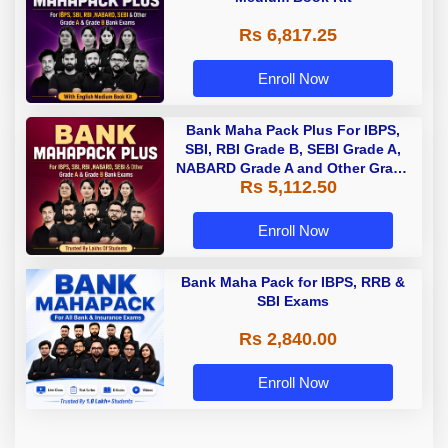
Rs 6,817.25
Enroll Now
Bank Maha Pack Plus For IBPS,
SBI, RBI Grade B, SEBI Grade A,
NABARD Grade A and Other Grade
Rs 5,112.50
A & Grade B Bank Exams
Enroll Now
Bank Maha Pack for IBPS, RRB &
SBI Exams
Rs 2,840.00
Enroll Now