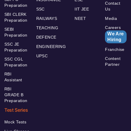
Contact
Preparation
SSC
IIT JEE
Us
SBI CLERK
RAILWAYS
NEET
Media
Preparation
Careers
TEACHING
SEBI
We Are
Preparation
DEFENCE
Hiring
SSC JE
ENGINEERING
Franchise
Preparation
UPSC
Content
SSC CGL
Partner
Preparation
RBI
Assistant
RBI
GRADE B
Preparation
Test Series
Mock Tests