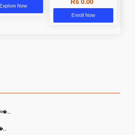
Rs 0.00
Explore Now
Enroll Now
ं भ�...
े�...