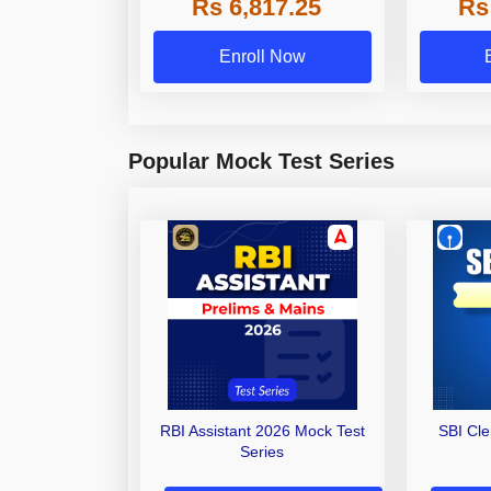
Rs 6,817.25
Rs
Other Gra
Enroll Now
Popular Mock Test Series
RBI Assistant 2026 Mock Test
SBI Cl
Series