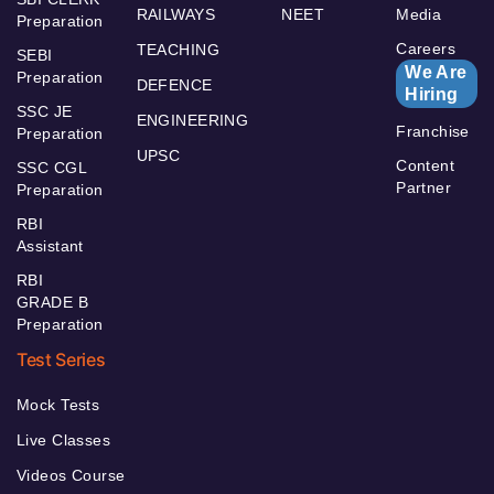
RAILWAYS
NEET
Media
Preparation
Careers
TEACHING
SEBI
We Are
Preparation
DEFENCE
Hiring
SSC JE
ENGINEERING
Franchise
Preparation
UPSC
Content
SSC CGL
Partner
Preparation
RBI
Assistant
RBI
GRADE B
Preparation
Test Series
Mock Tests
Live Classes
Videos Course