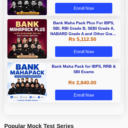
Enroll Now
Bank Maha Pack Plus For IBPS,
SBI, RBI Grade B, SEBI Grade A,
NABARD Grade A and Other Grade
Rs 5,112.50
A & Grade B Bank Exams
Enroll Now
Bank Maha Pack for IBPS, RRB &
SBI Exams
Rs 2,840.00
Enroll Now
Popular Mock Test Series