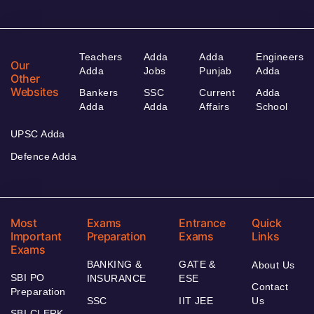
Teachers
Adda
Adda
Engineers
Our
Adda
Jobs
Punjab
Adda
Other
Websites
Bankers
SSC
Current
Adda
Adda
Adda
Affairs
School
UPSC Adda
Defence Adda
Most
Exams
Entrance
Quick
Important
Preparation
Exams
Links
Exams
BANKING &
GATE &
About Us
SBI PO
INSURANCE
ESE
Contact
Preparation
SSC
IIT JEE
Us
SBI CLERK