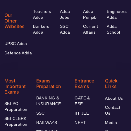
Teachers
Adda
Adda
Engineers
Our
Adda
Jobs
Punjab
Adda
Other
Websites
Bankers
SSC
Current
Adda
Adda
Adda
Affairs
School
UPSC Adda
Defence Adda
Most
Exams
Entrance
Quick
Important
Preparation
Exams
Links
Exams
BANKING &
GATE &
About Us
SBI PO
INSURANCE
ESE
Contact
Preparation
SSC
IIT JEE
Us
SBI CLERK
RAILWAYS
NEET
Media
Preparation