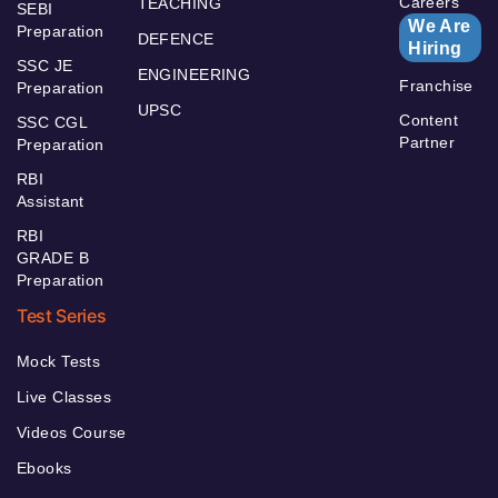
Careers
TEACHING
SEBI
We Are
Preparation
DEFENCE
Hiring
SSC JE
ENGINEERING
Franchise
Preparation
UPSC
Content
SSC CGL
Partner
Preparation
RBI
Assistant
RBI
GRADE B
Preparation
Test Series
Mock Tests
Live Classes
Videos Course
Ebooks