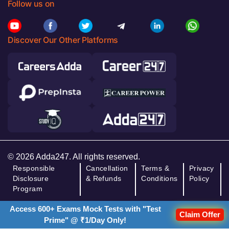
Follow us on
Discover Our Other Platforms
© 2026 Adda247. All rights reserved.
Responsible
Cancellation
Terms &
Privacy
Disclosure
& Refunds
Conditions
Policy
Program
Access 600+ Exams Mock Tests with "Test
Claim Offer
Prime" @ ₹1/Day Only!