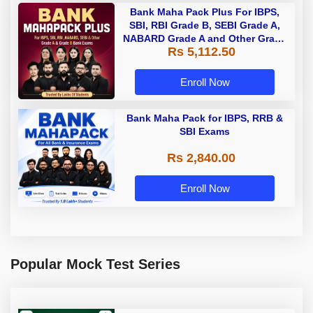
Bank Maha Pack Plus For IBPS,
SBI, RBI Grade B, SEBI Grade A,
NABARD Grade A and Other Grade
Rs 5,112.50
A & Grade B Bank Exams
Enroll Now
Bank Maha Pack for IBPS, RRB &
SBI Exams
Rs 2,840.00
Enroll Now
Popular Mock Test Series