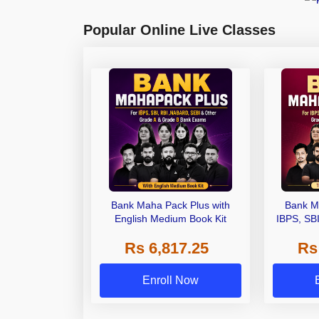
Popular Online Live Classes
Bank Maha Pack Plus with
Bank M
English Medium Book Kit
IBPS, SB
Grade A,
Rs 6,817.25
Rs
Other Gra
Enroll Now