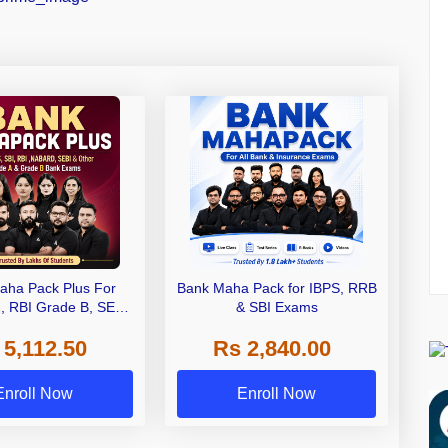
aha Pack Plus For
Bank Maha Pack for IBPS, RRB
I, RBI Grade B, SEBI
& SBI Exams
 NABARD Grade A and
 5,112.50
Rs 2,840.00
de A & Grade B Bank
Exams
Enroll Now
Enroll Now