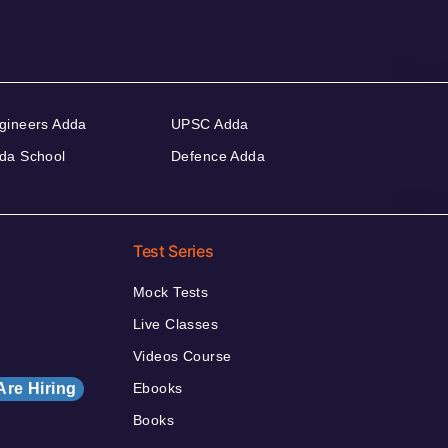
gineers Adda
UPSC Adda
da School
Defence Adda
Test Series
Mock Tests
Live Classes
Videos Course
Are Hiring
Ebooks
Books