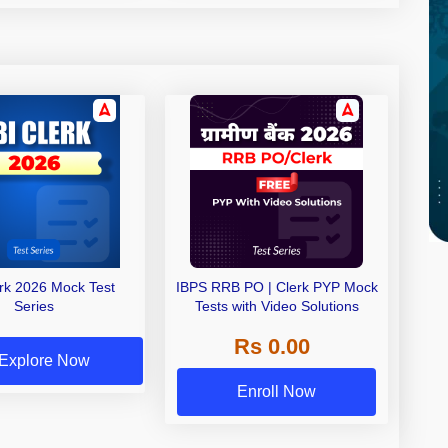
erk 2026 Mock Test
IBPS RRB PO | Clerk PYP Mock
Series
Tests with Video Solutions
Rs 0.00
Explore Now
Enroll Now