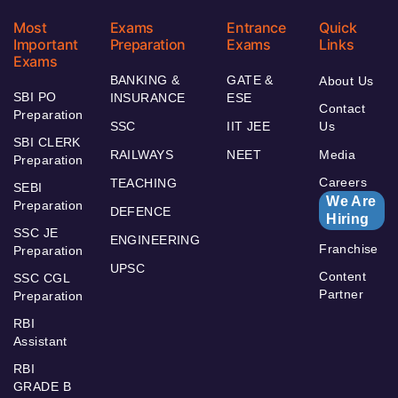
Most
Exams
Entrance
Quick
Important
Preparation
Exams
Links
Exams
BANKING &
GATE &
About Us
SBI PO
INSURANCE
ESE
Contact
Preparation
SSC
IIT JEE
Us
SBI CLERK
RAILWAYS
NEET
Media
Preparation
Careers
TEACHING
SEBI
We Are
Preparation
DEFENCE
Hiring
SSC JE
ENGINEERING
Franchise
Preparation
UPSC
Content
SSC CGL
Partner
Preparation
RBI
Assistant
RBI
GRADE B