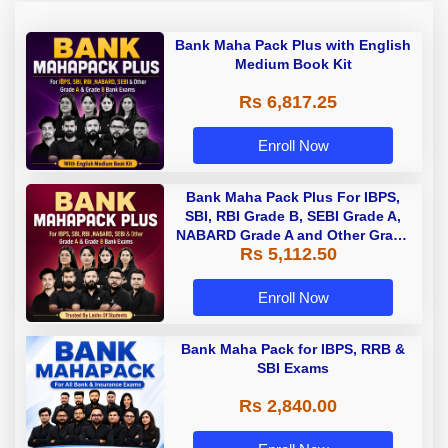
Bank Maha Pack Plus with English
Medium Book Kit
Rs 6,817.25
Enroll Now
Bank Maha Pack Plus For IBPS,
SBI, RBI Grade B, SEBI Grade A,
NABARD Grade A and Other Grade
Rs 5,112.50
A & Grade B Bank Exams
Enroll Now
Bank Maha Pack for IBPS, RRB &
SBI Exams
Rs 2,840.00