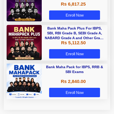
Rs 6,817.25
Enroll Now
Bank Maha Pack Plus For IBPS,
SBI, RBI Grade B, SEBI Grade A,
NABARD Grade A and Other Grade
Rs 5,112.50
A & Grade B Bank Exams
Enroll Now
Bank Maha Pack for IBPS, RRB &
SBI Exams
Rs 2,840.00
Enroll Now