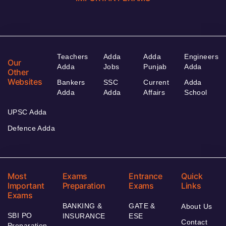
Teachers
Adda
Adda
Engineers
Our
Adda
Jobs
Punjab
Adda
Other
Websites
Bankers
SSC
Current
Adda
Adda
Adda
Affairs
School
UPSC Adda
Defence Adda
Most
Exams
Entrance
Quick
Important
Preparation
Exams
Links
Exams
BANKING &
GATE &
About Us
SBI PO
INSURANCE
ESE
Contact
Preparation