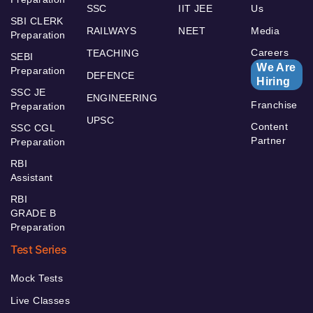
SSC
IIT JEE
Us
SBI CLERK
RAILWAYS
NEET
Media
Preparation
Careers
TEACHING
SEBI
We Are
Preparation
DEFENCE
Hiring
SSC JE
ENGINEERING
Franchise
Preparation
UPSC
Content
SSC CGL
Partner
Preparation
RBI
Assistant
RBI
GRADE B
Preparation
Test Series
Mock Tests
Live Classes