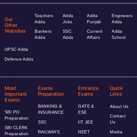
Teachers
Adda
Adda
Engineers
Our
Adda
Jobs
Punjab
Adda
Other
Websites
Bankers
SSC
Current
Adda
Adda
Adda
Affairs
School
UPSC Adda
Defence Adda
Most
Exams
Entrance
Quick
Important
Preparation
Exams
Links
Exams
BANKING &
GATE &
About Us
SBI PO
INSURANCE
ESE
Contact
Preparation
SSC
IIT JEE
Us
SBI CLERK
RAILWAYS
NEET
Media
Preparation