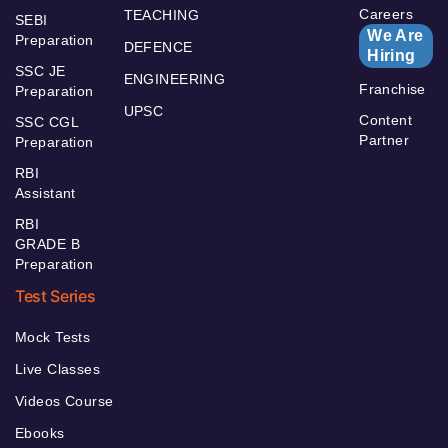
Careers
TEACHING
SEBI
We Are
Preparation
DEFENCE
Hiring
SSC JE
ENGINEERING
Franchise
Preparation
UPSC
Content
SSC CGL
Partner
Preparation
RBI
Assistant
RBI
GRADE B
Preparation
Test Series
Mock Tests
Live Classes
Videos Course
Ebooks