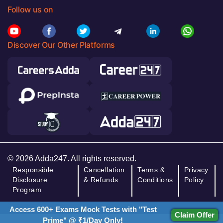
Follow us on
Discover Our Other Platforms
© 2026 Adda247. All rights reserved.
Responsible
Cancellation
Terms &
Privacy
Disclosure
& Refunds
Conditions
Policy
Program
Access 600+ Exams Mock Tests with "Test
Claim Offer
Prime" @ ₹1/Day Only!