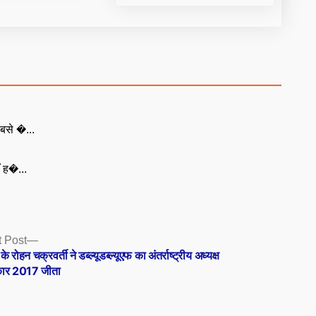
बसे �...
ँ ह�...
Next
 Post
post:
े रोहन चक्रवर्ती ने डब्ल्यूडब्ल्यूएफ का अंतर्राष्ट्रीय अध्यक्ष
्कार 2017 जीता