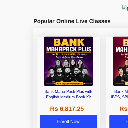
Popular Online Live Classes
Bank Maha Pack Plus with
Bank M
English Medium Book Kit
IBPS, SB
Grade A,
Rs 6,817.25
Rs
Other Gra
Enroll Now