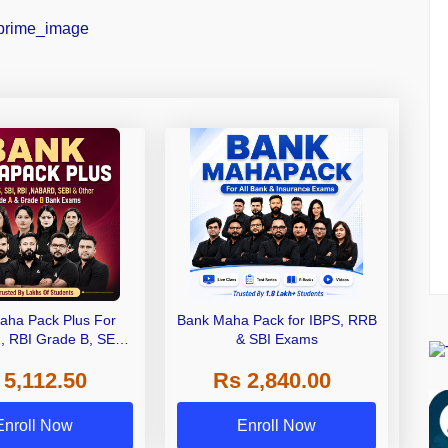
aha Pack Plus For
Bank Maha Pack for IBPS, RRB
I, RBI Grade B, SEBI
& SBI Exams
 NABARD Grade A and
 5,112.50
Rs 2,840.00
de A & Grade B Bank
Exams
Enroll Now
Enroll Now