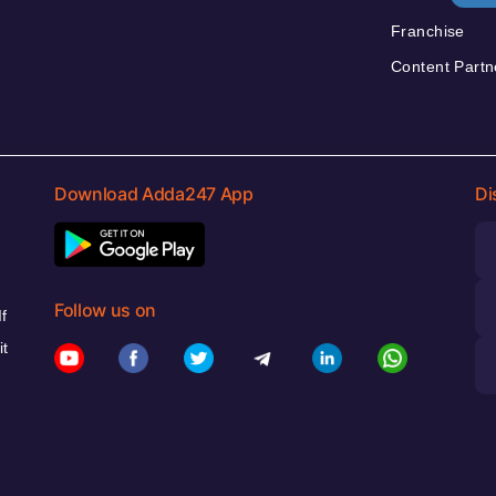
Franchise
Content Partn
Download Adda247 App
Di
Follow us on
f
it