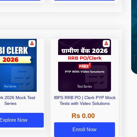
erk 2026 Mock Test
IBPS RRB PO | Clerk PYP Mock
Series
Tests with Video Solutions
Rs 0.00
Explore Now
Enroll Now