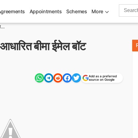
Search
Agreements
Appointments
Schemes
More
for:
...
धारित बीमा ईमेल बॉट
Add as a preferred
source on Google