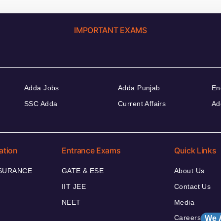
IMPORTANT EXAMS
Adda Jobs
Adda Punjab
En
SSC Adda
Current Affairs
Ad
ation
Entrance Exams
Quick Links
NSURANCE
GATE & ESE
About Us
IIT JEE
Contact Us
NEET
Media
Careers
We 