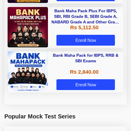
Bank Maha Pack Plus For IBPS,
SBI, RBI Grade B, SEBI Grade A,
NABARD Grade A and Other Grade
Rs 5,112.50
A & Grade B Bank Exams
Enroll Now
Bank Maha Pack for IBPS, RRB &
SBI Exams
Rs 2,840.00
Enroll Now
Popular Mock Test Series