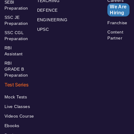
Careers
TEACHING
SEBI
We Are
Preparation
DEFENCE
Hiring
SSC JE
ENGINEERING
Franchise
Preparation
UPSC
Content
SSC CGL
Partner
Preparation
RBI
Assistant
RBI
GRADE B
Preparation
Test Series
Mock Tests
Live Classes
Videos Course
Ebooks