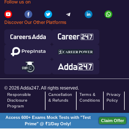
Follow us on
Discover Our Other Platforms
© 2026 Adda247. All rights reserved.
Responsible
Cancellation
Terms &
Privacy
Disclosure
& Refunds
Conditions
Policy
Program
Access 600+ Exams Mock Tests with "Test
Claim Offer
Prime" @ ₹1/Day Only!