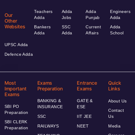
Teachers
Adda
Adda
Engineers
Our
Adda
Jobs
Punjab
Adda
Other
Websites
Bankers
SSC
Current
Adda
Adda
Adda
Affairs
School
UPSC Adda
Defence Adda
Most
Exams
Entrance
Quick
Important
Preparation
Exams
Links
Exams
BANKING &
GATE &
About Us
SBI PO
INSURANCE
ESE
Contact
Preparation
SSC
IIT JEE
Us
SBI CLERK
RAILWAYS
NEET
Media
Preparation