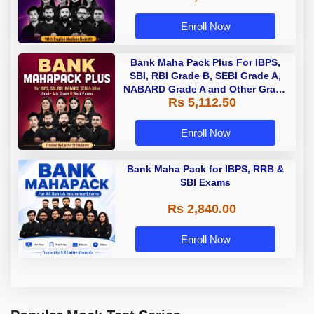
Enroll Now
Bank Maha Pack Plus For IBPS,
SBI, RBI Grade B, SEBI Grade A,
NABARD Grade A and Other Grade
Rs 5,112.50
A & Grade B Bank Exams
Enroll Now
Bank Maha Pack for IBPS, RRB &
SBI Exams
Rs 2,840.00
Enroll Now