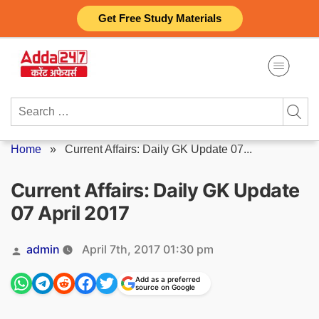
Skip
Get Free Study Materials
to
content
Search
for:
Home
»
Current Affairs: Daily GK Update 07...
Current Affairs: Daily GK Update
07 April 2017
Posted
admin
April 7th, 2017 01:30 pm
by
Add as a preferred
source on Google