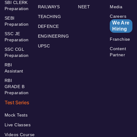
SBI CLERK
RAILWAYS
NEET
Media
Preparation
Careers
TEACHING
SEBI
We Are
Preparation
DEFENCE
Hiring
SSC JE
ENGINEERING
Franchise
Preparation
UPSC
Content
SSC CGL
Partner
Preparation
RBI
Assistant
RBI
GRADE B
Preparation
Test Series
Mock Tests
Live Classes
Videos Course