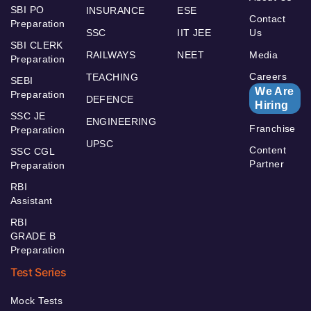
SBI PO
INSURANCE
ESE
Contact
Preparation
SSC
IIT JEE
Us
SBI CLERK
RAILWAYS
NEET
Media
Preparation
Careers
TEACHING
SEBI
We Are
Preparation
DEFENCE
Hiring
SSC JE
ENGINEERING
Franchise
Preparation
UPSC
Content
SSC CGL
Partner
Preparation
RBI
Assistant
RBI
GRADE B
Preparation
Test Series
Mock Tests