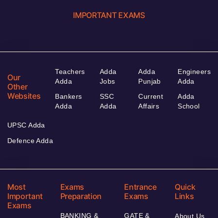
IMPORTANT EXAMS
Teachers
Adda
Adda
Engineers
Our
Adda
Jobs
Punjab
Adda
Other
Websites
Bankers
SSC
Current
Adda
Adda
Adda
Affairs
School
UPSC Adda
Defence Adda
Most
Exams
Entrance
Quick
Important
Preparation
Exams
Links
Exams
BANKING &
GATE &
About Us