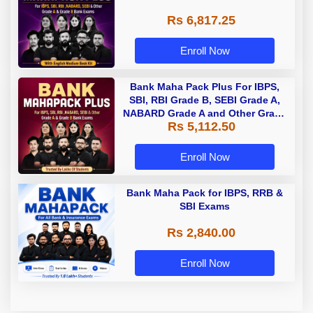
Rs 6,817.25
Enroll Now
Bank Maha Pack Plus For IBPS,
SBI, RBI Grade B, SEBI Grade A,
NABARD Grade A and Other Grade
Rs 5,112.50
A & Grade B Bank Exams
Enroll Now
Bank Maha Pack for IBPS, RRB &
SBI Exams
Rs 2,840.00
Enroll Now