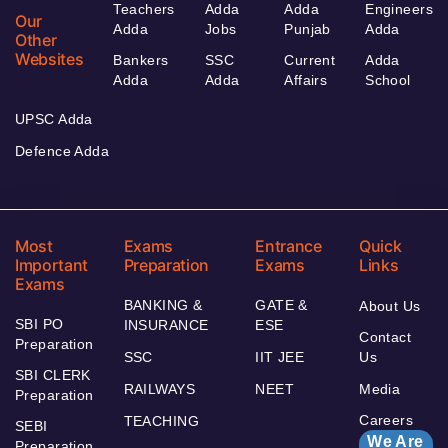
Teachers
Adda
Adda
Engineers
Our
Adda
Jobs
Punjab
Adda
Other
Websites
Bankers
SSC
Current
Adda
Adda
Adda
Affairs
School
UPSC Adda
Defence Adda
Most
Exams
Entrance
Quick
Important
Preparation
Exams
Links
Exams
BANKING &
GATE &
About Us
SBI PO
INSURANCE
ESE
Contact
Preparation
SSC
IIT JEE
Us
SBI CLERK
RAILWAYS
NEET
Media
Preparation
Careers
TEACHING
SEBI
We Are
Preparation