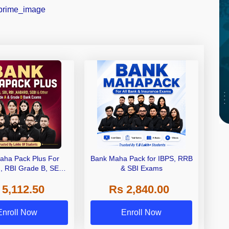
aha Pack Plus For
Bank Maha Pack for IBPS, RRB
I, RBI Grade B, SEBI
& SBI Exams
 NABARD Grade A and
 5,112.50
Rs 2,840.00
de A & Grade B Bank
Exams
Enroll Now
Enroll Now