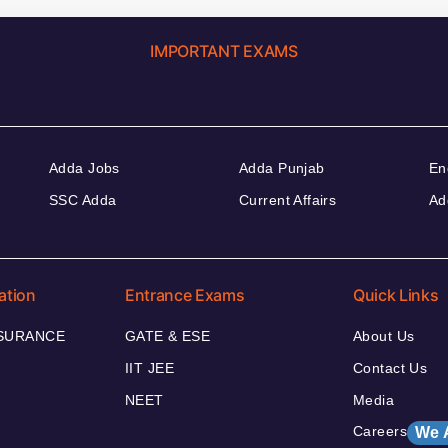
IMPORTANT EXAMS
Adda Jobs
Adda Punjab
En
SSC Adda
Current Affairs
Ad
ation
Entrance Exams
Quick Links
NSURANCE
GATE & ESE
About Us
IIT JEE
Contact Us
NEET
Media
Careers
We 