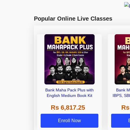
Popular Online Live Classes
Bank Maha Pack Plus with
Bank M
English Medium Book Kit
IBPS, SB
Grade A,
Rs 6,817.25
Rs
Other Gra
Enroll Now