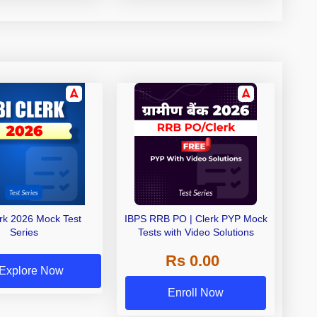
erk 2026 Mock Test
IBPS RRB PO | Clerk PYP Mock
Series
Tests with Video Solutions
Rs 0.00
Explore Now
Enroll Now