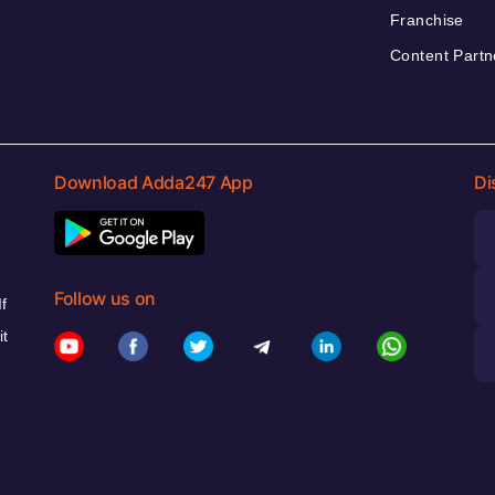
Franchise
Content Partn
Download Adda247 App
Di
Follow us on
f
it