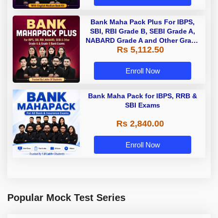
Bank Maha Pack Plus For IBPS,
SBI, RBI Grade B, SEBI Grade A,
NABARD Grade A and Other Grade
Rs 5,112.50
A & Grade B Bank Exams
Enroll Now
Bank Maha Pack for IBPS, RRB &
SBI Exams
Rs 2,840.00
Enroll Now
Popular Mock Test Series