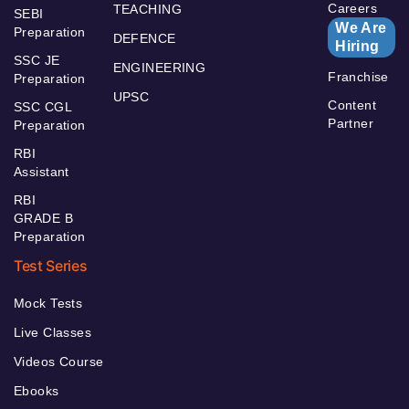
Careers
TEACHING
SEBI
We Are
Preparation
DEFENCE
Hiring
SSC JE
ENGINEERING
Franchise
Preparation
UPSC
Content
SSC CGL
Partner
Preparation
RBI
Assistant
RBI
GRADE B
Preparation
Test Series
Mock Tests
Live Classes
Videos Course
Ebooks