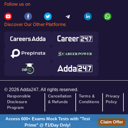
Follow us on
Discover Our Other Platforms
© 2026 Adda247. All rights reserved.
Responsible
Cancellation
Terms &
Privacy
Disclosure
& Refunds
Conditions
Policy
Program
Access 600+ Exams Mock Tests with "Test
Claim Offer
Prime" @ ₹1/Day Only!