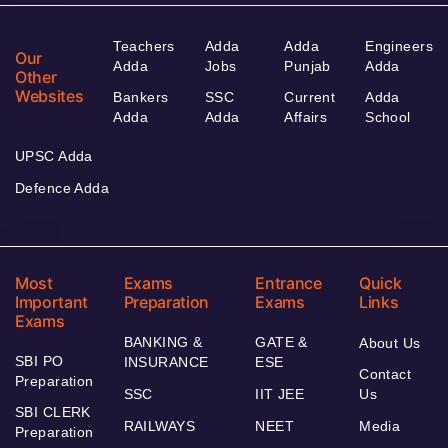
Teachers
Adda
Adda
Engineers
Our
Adda
Jobs
Punjab
Adda
Other
Websites
Bankers
SSC
Current
Adda
Adda
Adda
Affairs
School
UPSC Adda
Defence Adda
Most
Exams
Entrance
Quick
Important
Preparation
Exams
Links
Exams
BANKING &
GATE &
About Us
SBI PO
INSURANCE
ESE
Contact
Preparation
SSC
IIT JEE
Us
SBI CLERK
RAILWAYS
NEET
Media
Preparation