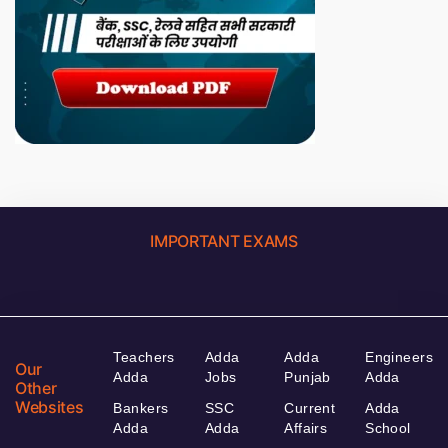
IMPORTANT EXAMS
Teachers
Adda
Adda
Engineers
Our
Adda
Jobs
Punjab
Adda
Other
Websites
Bankers
SSC
Current
Adda
Adda
Adda
Affairs
School