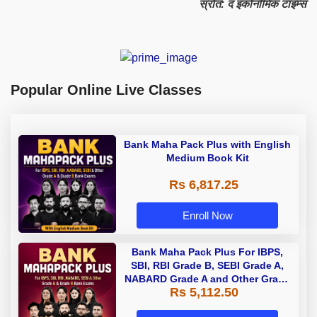
स्रोत: द इकोनॉमिक टाइम्स
Popular Online Live Classes
Bank Maha Pack Plus with English
Medium Book Kit
Rs 6,817.25
Enroll Now
Bank Maha Pack Plus For IBPS,
SBI, RBI Grade B, SEBI Grade A,
NABARD Grade A and Other Grade
Rs 5,112.50
A & Grade B Bank Exams