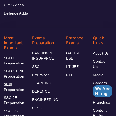
UPSC Adda
Defence Adda
Most
Exams
Entrance
Quick
Important
Preparation
Exams
Links
Exams
BANKING &
GATE &
About Us
SBI PO
INSURANCE
ESE
Contact
Preparation
SSC
IIT JEE
Us
SBI CLERK
RAILWAYS
NEET
Media
Preparation
Careers
TEACHING
SEBI
We Are
Preparation
DEFENCE
Hiring
SSC JE
ENGINEERING
Franchise
Preparation
UPSC
Content
SSC CGL
Partner
Preparation