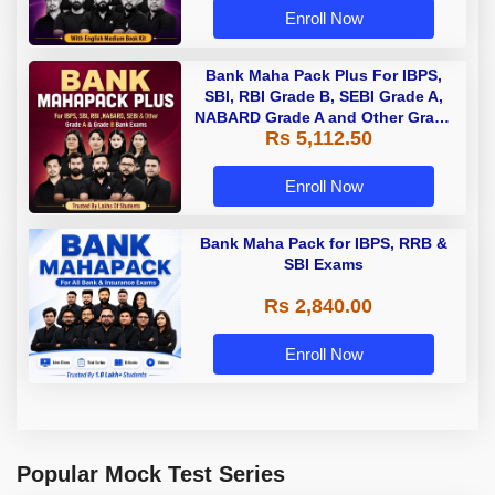
Enroll Now
Bank Maha Pack Plus For IBPS,
SBI, RBI Grade B, SEBI Grade A,
NABARD Grade A and Other Grade
Rs 5,112.50
A & Grade B Bank Exams
Enroll Now
Bank Maha Pack for IBPS, RRB &
SBI Exams
Rs 2,840.00
Enroll Now
Popular Mock Test Series