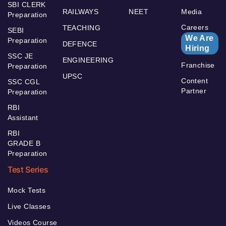
SBI CLERK
RAILWAYS
NEET
Media
Preparation
Careers
TEACHING
SEBI
We Are
Preparation
DEFENCE
Hiring
SSC JE
ENGINEERING
Franchise
Preparation
UPSC
Content
SSC CGL
Partner
Preparation
RBI
Assistant
RBI
GRADE B
Preparation
Test Series
Mock Tests
Live Classes
Videos Course