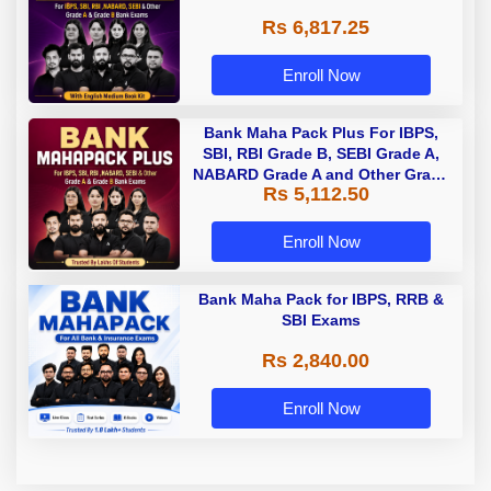
Rs 6,817.25
Enroll Now
Bank Maha Pack Plus For IBPS,
SBI, RBI Grade B, SEBI Grade A,
NABARD Grade A and Other Grade
Rs 5,112.50
A & Grade B Bank Exams
Enroll Now
Bank Maha Pack for IBPS, RRB &
SBI Exams
Rs 2,840.00
Enroll Now