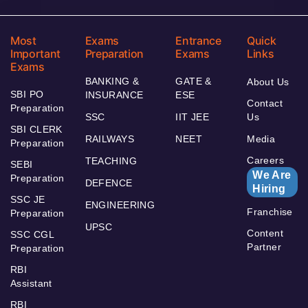
Most
Exams
Entrance
Quick
Important
Preparation
Exams
Links
Exams
BANKING &
GATE &
About Us
SBI PO
INSURANCE
ESE
Contact
Preparation
SSC
IIT JEE
Us
SBI CLERK
RAILWAYS
NEET
Media
Preparation
Careers
TEACHING
SEBI
We Are
Preparation
DEFENCE
Hiring
SSC JE
ENGINEERING
Franchise
Preparation
UPSC
Content
SSC CGL
Partner
Preparation
RBI
Assistant
RBI