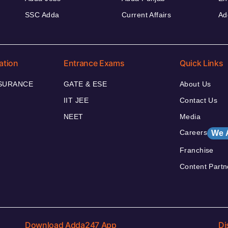
SSC Adda
Current Affairs
Ad
ation
Entrance Exams
Quick Links
NSURANCE
GATE & ESE
About Us
IIT JEE
Contact Us
NEET
Media
Careers
We 
Franchise
Content Partn
Download Adda247 App
Di