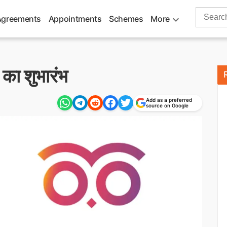
Search
Agreements
Appointments
Schemes
More
for:
’ का शुभारंभ
Add as a preferred
source on Google