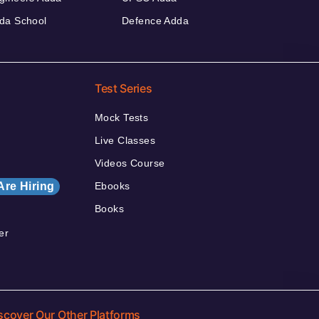
da School
Defence Adda
Test Series
Mock Tests
Live Classes
Videos Course
Are Hiring
Ebooks
Books
er
scover Our Other Platforms