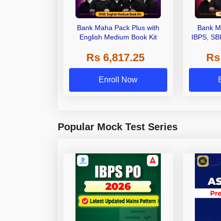
Bank Maha Pack Plus with
Bank M
English Medium Book Kit
IBPS, SB
Grade A,
Rs 6,817.25
Rs
Other Gra
Enroll Now
Popular Mock Test Series