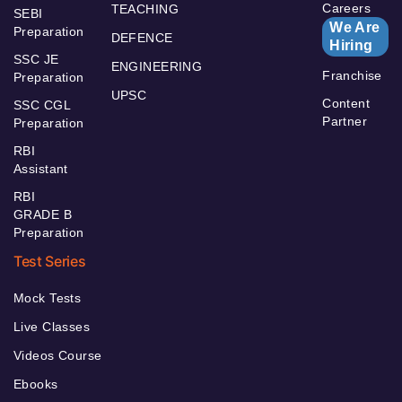
Careers
TEACHING
SEBI
We Are
Preparation
DEFENCE
Hiring
SSC JE
ENGINEERING
Franchise
Preparation
UPSC
Content
SSC CGL
Partner
Preparation
RBI
Assistant
RBI
GRADE B
Preparation
Test Series
Mock Tests
Live Classes
Videos Course
Ebooks