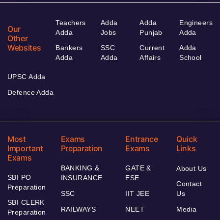
Teachers
Adda
Adda
Engineers
Our
Adda
Jobs
Punjab
Adda
Other
Websites
Bankers
SSC
Current
Adda
Adda
Adda
Affairs
School
UPSC Adda
Defence Adda
Most
Exams
Entrance
Quick
Important
Preparation
Exams
Links
Exams
BANKING &
GATE &
About Us
SBI PO
INSURANCE
ESE
Contact
Preparation
SSC
IIT JEE
Us
SBI CLERK
RAILWAYS
NEET
Media
Preparation