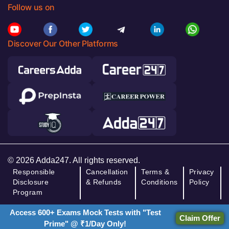
Follow us on
Discover Our Other Platforms
© 2026 Adda247. All rights reserved.
Responsible
Cancellation
Terms &
Privacy
Disclosure
& Refunds
Conditions
Policy
Program
Access 600+ Exams Mock Tests with "Test
Claim Offer
Prime" @ ₹1/Day Only!