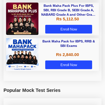
Bank Maha Pack Plus For IBPS,
SBI, RBI Grade B, SEBI Grade A,
NABARD Grade A and Other Grade
Rs 5,112.50
A & Grade B Bank Exams
Enroll Now
Bank Maha Pack for IBPS, RRB &
SBI Exams
Rs 2,840.00
Enroll Now
Popular Mock Test Series