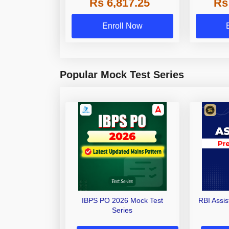
Rs 6,817.25
Rs
Other Gra
Enroll Now
Popular Mock Test Series
IBPS PO 2026 Mock Test
RBI Assi
Series