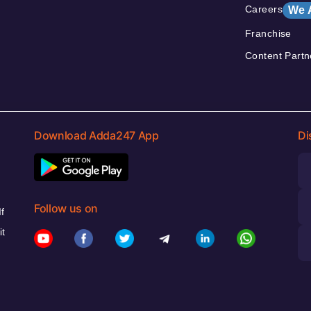
Careers
We 
Franchise
Content Partn
Download Adda247 App
Di
Follow us on
f
it