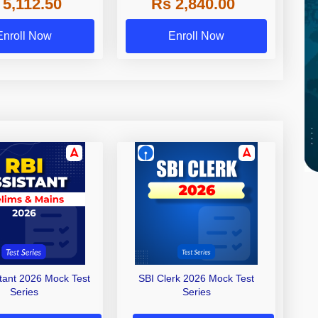
 5,112.50
Rs 2,840.00
de A & Grade B Bank
Exams
Enroll Now
Enroll Now
stant 2026 Mock Test
SBI Clerk 2026 Mock Test
Series
Series