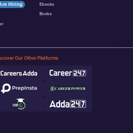
Are Hiring
Ebooks
Books
er
scover Our Other Platforms