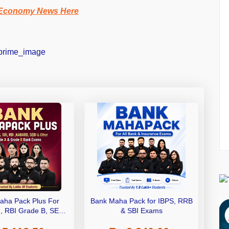
 Economy News Here
aha Pack Plus For
Bank Maha Pack for IBPS, RRB
I, RBI Grade B, SEBI
& SBI Exams
 NABARD Grade A and