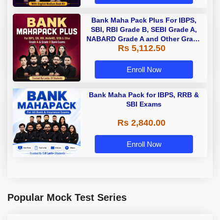
Bank Maha Pack Plus For IBPS,
SBI, RBI Grade B, SEBI Grade A,
NABARD Grade A and Other Grade
Rs 5,112.50
A & Grade B Bank Exams
Enroll Now
Bank Maha Pack for IBPS, RRB &
SBI Exams
Rs 2,840.00
Enroll Now
Popular Mock Test Series