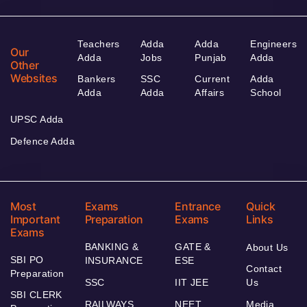
Teachers
Adda
Adda
Engineers
Our
Adda
Jobs
Punjab
Adda
Other
Websites
Bankers
SSC
Current
Adda
Adda
Adda
Affairs
School
UPSC Adda
Defence Adda
Most
Exams
Entrance
Quick
Important
Preparation
Exams
Links
Exams
BANKING &
GATE &
About Us
SBI PO
INSURANCE
ESE
Contact
Preparation
SSC
IIT JEE
Us
SBI CLERK
RAILWAYS
NEET
Media