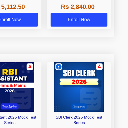
 NABARD Grade A and
 5,112.50
Rs 2,840.00
de A & Grade B Bank
Exams
Enroll Now
Enroll Now
stant 2026 Mock Test
SBI Clerk 2026 Mock Test
Series
Series