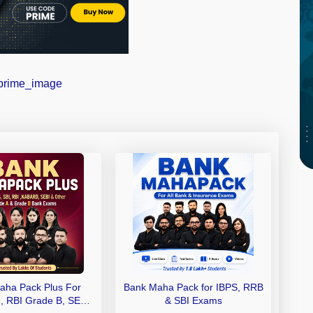
aha Pack Plus For
Bank Maha Pack for IBPS, RRB
I, RBI Grade B, SEBI
& SBI Exams