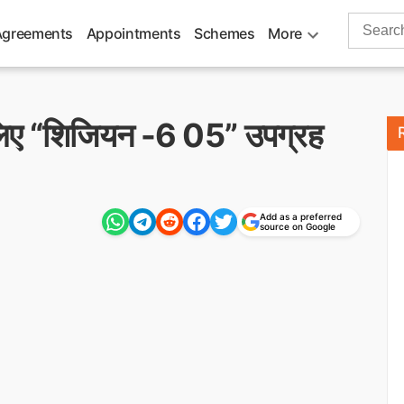
Search
Agreements
Appointments
Schemes
More
for:
के लिए “शिजियन -6 05” उपग्रह
Add as a preferred
source on Google