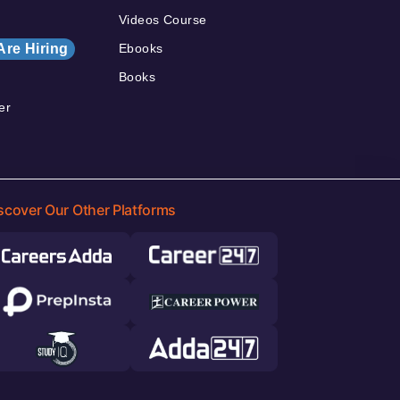
Videos Course
Are Hiring
Ebooks
Books
er
scover Our Other Platforms