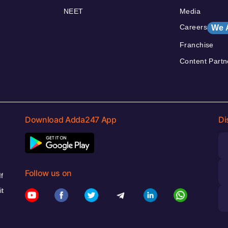
NEET
Media
Careers
We 
Franchise
Content Partn
Download Adda247 App
Di
Follow us on
f
it