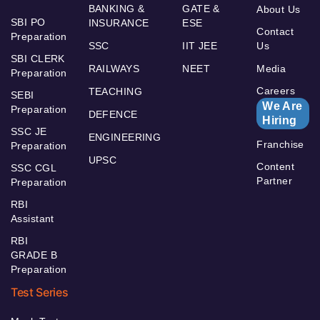
BANKING &
GATE &
About Us
SBI PO
INSURANCE
ESE
Contact
Preparation
SSC
IIT JEE
Us
SBI CLERK
RAILWAYS
NEET
Media
Preparation
Careers
TEACHING
SEBI
We Are
Preparation
DEFENCE
Hiring
SSC JE
ENGINEERING
Franchise
Preparation
UPSC
Content
SSC CGL
Partner
Preparation
RBI
Assistant
RBI
GRADE B
Preparation
Test Series