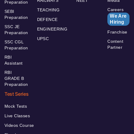
RAILWAYS
NEET
Media
Preparation
Careers
TEACHING
SEBI
We Are
Preparation
DEFENCE
Hiring
SSC JE
ENGINEERING
Franchise
Preparation
UPSC
Content
SSC CGL
Partner
Preparation
RBI
Assistant
RBI
GRADE B
Preparation
Test Series
Mock Tests
Live Classes
Videos Course