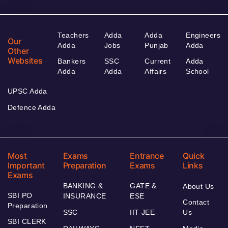
Teachers
Adda
Adda
Engineers
Our
Adda
Jobs
Punjab
Adda
Other
Websites
Bankers
SSC
Current
Adda
Adda
Adda
Affairs
School
UPSC Adda
Defence Adda
Most
Exams
Entrance
Quick
Important
Preparation
Exams
Links
Exams
BANKING &
GATE &
About Us
SBI PO
INSURANCE
ESE
Contact
Preparation
SSC
IIT JEE
Us
SBI CLERK