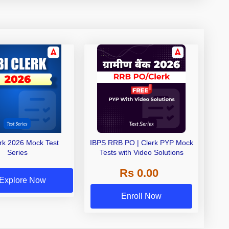
erk 2026 Mock Test
IBPS RRB PO | Clerk PYP Mock
Series
Tests with Video Solutions
Rs 0.00
Explore Now
Enroll Now