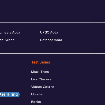
gineers Adda
UPSC Adda
da School
Defence Adda
Test Series
Mock Tests
Live Classes
Videos Course
Are Hiring
Ebooks
Books