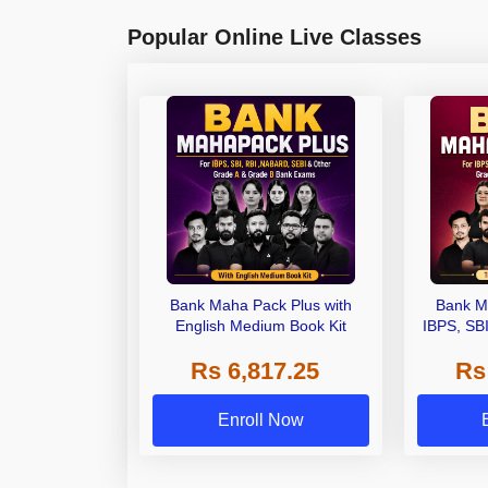
Popular Online Live Classes
Bank Maha Pack Plus with
Bank M
English Medium Book Kit
IBPS, SB
Grade A,
Rs 6,817.25
Rs
Other Gra
Enroll Now