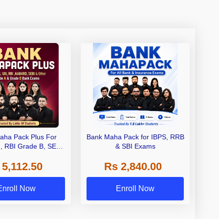
aha Pack Plus For
Bank Maha Pack for IBPS, RRB
I, RBI Grade B, SEBI
& SBI Exams
 NABARD Grade A and
 5,112.50
Rs 2,840.00
de A & Grade B Bank
Exams
Enroll Now
Enroll Now